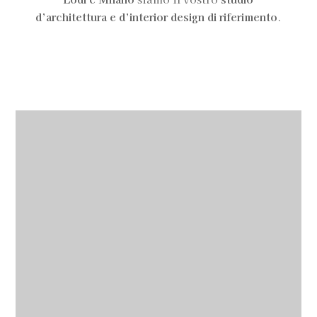
d’architettura e d’interior design di riferimento
.
oltre un secolo di
, con
Casaidea
, è lo studio di interior
esperienza
design che si distingue per un
approccio vocato all’ascolto, alla
disponibilità e alla cortesia,
realizzando così i sogni dei propri
servizi di rinnovamento
clienti. Offriamo