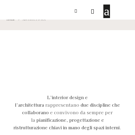
ARCHITETTURA
Home
ARCHITETTURA
5
Progettazione e
Ristrutturazione
Interni
chiavi in mano
L’interior design e
l’architettura
rappresentano
due discipline
che
collaborano
e convivono da sempre per
la
pianificazione
,
progettazione e
ristrutturazione chiavi in mano degli spazi interni
.